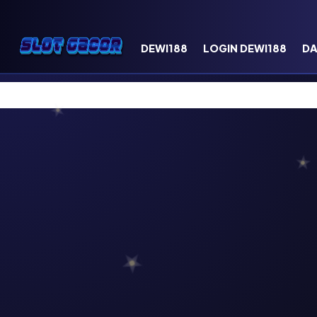
Skip
to
content
DEWI188
LOGIN DEWI188
DA