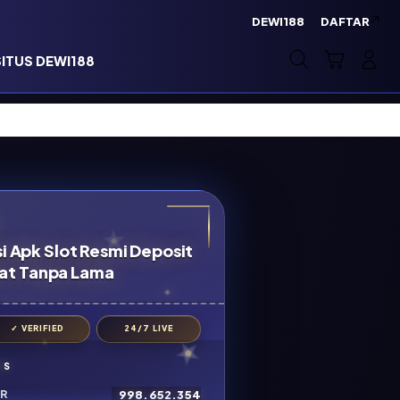
DEWI188
DAFTAR
Cari
Troli
Login/Sign-Up
SITUS DEWI188
Cari
i Apk Slot Resmi Deposit
ilat Tanpa Lama
✓ VERIFIED
24/7 LIVE
US
998.652.354
ER