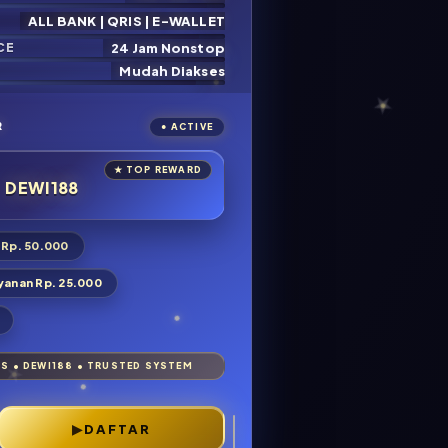
ALL BANK | QRIS | E-WALLET
24 Jam Nonstop
CE
Mudah Diakses
R
DEWI188
 Rp. 50.000
yanan Rp. 25.000
DAFTAR